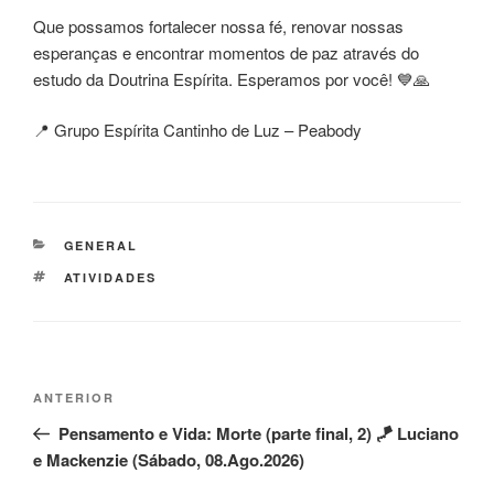
Que possamos fortalecer nossa fé, renovar nossas
esperanças e encontrar momentos de paz através do
estudo da Doutrina Espírita. Esperamos por você! 💙🙏
📍 Grupo Espírita Cantinho de Luz – Peabody
CATEGORIAS
GENERAL
TAGS
ATIVIDADES
Navegação
Post
ANTERIOR
de
anterior
Pensamento e Vida: Morte (parte final, 2) 🪁 Luciano
Post
e Mackenzie (Sábado, 08.Ago.2026)