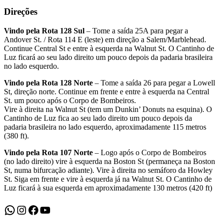
Direções
Vindo pela Rota 128 Sul
– Tome a saída 25A para pegar a
Andover St. / Rota 114 E (leste) em direção a Salem/Marblehead.
Continue Central St e entre à esquerda na Walnut St. O Cantinho de
Luz ficará ao seu lado direito um pouco depois da padaria brasileira
no lado esquerdo.
Vindo pela Rota 128 Norte
– Tome a saída 26 para pegar a Lowell
St, direção norte. Continue em frente e entre à esquerda na Central
St. um pouco após o Corpo de Bombeiros.
Vire à direita na Walnut St (tem um Dunkin’ Donuts na esquina). O
Cantinho de Luz fica ao seu lado direito um pouco depois da
padaria brasileira no lado esquerdo, aproximadamente 115 metros
(380 ft).
Vindo pela Rota 107 Norte
– Logo após o Corpo de Bombeiros
(no lado direito) vire à esquerda na Boston St (permaneça na Boston
St, numa bifurcação adiante). Vire à direita no semáforo da Howley
St. Siga em frente e vire à esquerda já na Walnut St. O Cantinho de
Luz ficará à sua esquerda em aproximadamente 130 metros (420 ft)
WhatsApp
Instagram
Facebook
Youtube