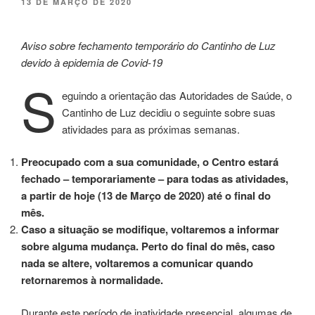
PUBLICADO
13 DE MARÇO DE 2020
EM
Aviso sobre fechamento temporário do Cantinho de Luz
devido à epidemia de Covid-19
S
eguindo a orientação das Autoridades de Saúde, o
Cantinho de Luz decidiu o seguinte sobre suas
atividades para as próximas semanas.
Preocupado com a sua comunidade, o Centro estará
fechado – temporariamente – para todas as atividades,
a partir de hoje (13 de Março de 2020) até o final do
mês.
Caso a situação se modifique, voltaremos a informar
sobre alguma mudança. Perto do final do mês, caso
nada se altere, voltaremos a comunicar quando
retornaremos à normalidade.
Durante este período de inatividade presencial, algumas de