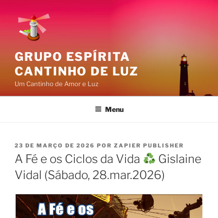
Pular
para
o
conteúdo
GRUPO ESPÍRITA
CANTINHO DE LUZ
Um Cantinho de Amor e Luz
Menu
PUBLICADO
23 DE MARÇO DE 2026
POR
ZAPIER PUBLISHER
EM
A Fé e os Ciclos da Vida
Gislaine
Vidal (Sábado, 28.mar.2026)