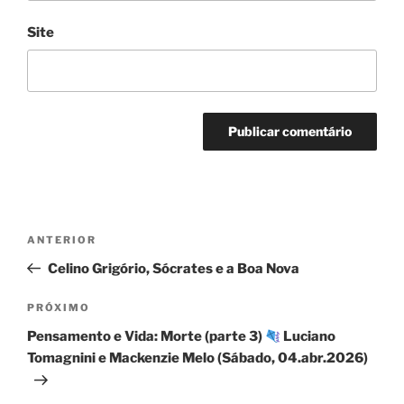
Site
Navegação
Post
ANTERIOR
de
anterior
Celino Grigório, Sócrates e a Boa Nova
Post
Próximo
PRÓXIMO
post
Pensamento e Vida: Morte (parte 3)
Luciano
Tomagnini e Mackenzie Melo (Sábado, 04.abr.2026)