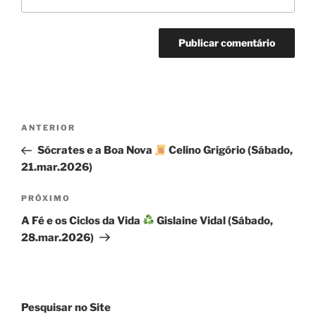
Navegação
Post
ANTERIOR
de
anterior
Sócrates e a Boa Nova
Celino Grigório (Sábado,
Post
21.mar.2026)
Próximo
PRÓXIMO
post
A Fé e os Ciclos da Vida
Gislaine Vidal (Sábado,
28.mar.2026)
Pesquisar no Site