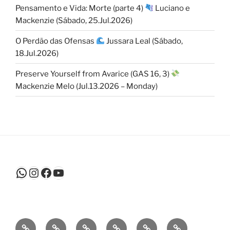
Pensamento e Vida: Morte (parte 4)
Luciano e
Mackenzie (Sábado, 25.Jul.2026)
O Perdão das Ofensas
Jussara Leal (Sábado,
18.Jul.2026)
Preserve Yourself from Avarice (GAS 16, 3)
Mackenzie Melo (Jul.13.2026 – Monday)
WhatsApp
Instagram
Facebook
Youtube
Sobre
Atividades
Agenda
Agenda
Cantinho
Pensamento