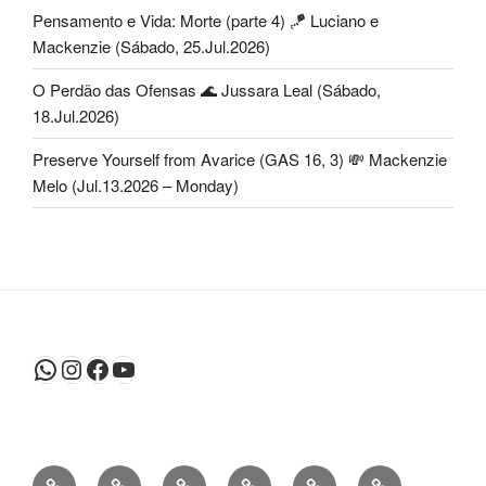
Pensamento e Vida: Morte (parte 4) 🪁 Luciano e
Mackenzie (Sábado, 25.Jul.2026)
O Perdão das Ofensas 🌊 Jussara Leal (Sábado,
18.Jul.2026)
Preserve Yourself from Avarice (GAS 16, 3) 💸 Mackenzie
Melo (Jul.13.2026 – Monday)
WhatsApp
Instagram
Facebook
Youtube
Sobre
Atividades
Agenda
Agenda
Cantinho
Pensamento