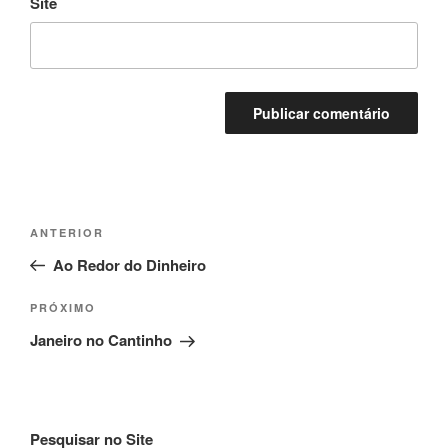
Site
Navegação
Post
ANTERIOR
de
anterior
Ao Redor do Dinheiro
Post
Próximo
PRÓXIMO
post
Janeiro no Cantinho
Pesquisar no Site