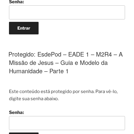
Senha:
Protegido: EsdePod – EADE 1 – M2R4 – A
Missão de Jesus – Guia e Modelo da
Humanidade – Parte 1
Este conteúdo está protegido por senha. Para vê-lo,
digite sua senha abaixo.
Senha: