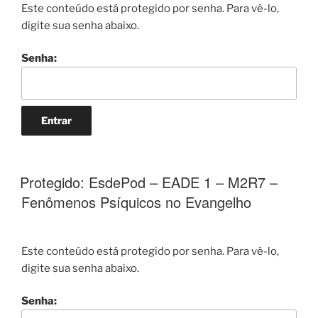
Este conteúdo está protegido por senha. Para vê-lo,
digite sua senha abaixo.
Senha:
Protegido: EsdePod – EADE 1 – M2R7 –
Fenômenos Psíquicos no Evangelho
Este conteúdo está protegido por senha. Para vê-lo,
digite sua senha abaixo.
Senha: