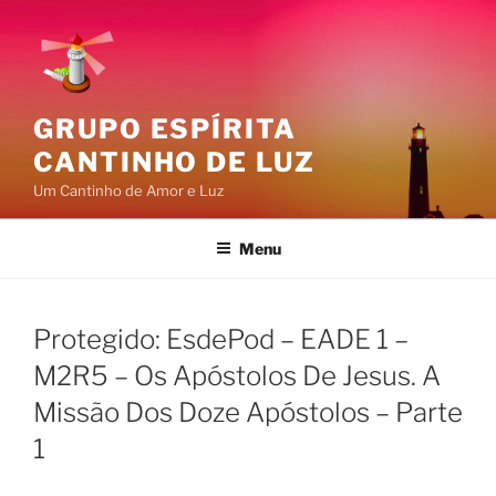
Pular
para
o
conteúdo
GRUPO ESPÍRITA
CANTINHO DE LUZ
Um Cantinho de Amor e Luz
Menu
Protegido: EsdePod – EADE 1 –
M2R5 – Os Apóstolos De Jesus. A
Missão Dos Doze Apóstolos – Parte
1