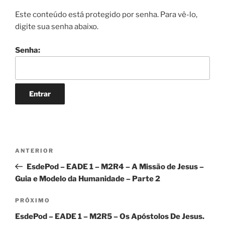
Este conteúdo está protegido por senha. Para vê-lo,
digite sua senha abaixo.
Senha:
Navegação
Post
ANTERIOR
de
anterior
EsdePod – EADE 1 – M2R4 – A Missão de Jesus –
Post
Guia e Modelo da Humanidade – Parte 2
Próximo
PRÓXIMO
post
EsdePod – EADE 1 – M2R5 – Os Apóstolos De Jesus.