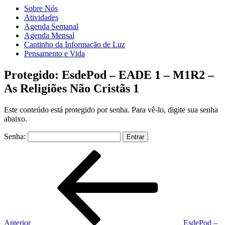
Sobre Nós
Atividades
Agenda Semanal
Agenda Mensal
Cantinho da Informação de Luz
Pensamento e Vida
Protegido: EsdePod – EADE 1 – M1R2 –
As Religiões Não Cristãs 1
Este conteúdo está protegido por senha. Para vê-lo, digite sua senha
abaixo.
Senha:
Navegação
Post
anterior
de
Post
Anterior
EsdePod –