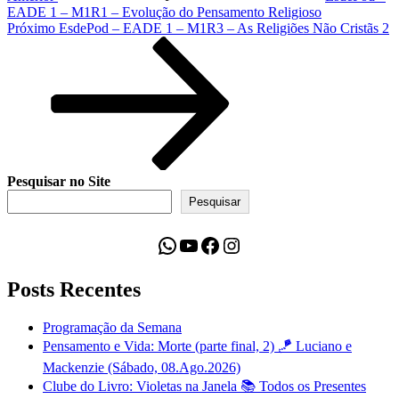
EADE 1 – M1R1 – Evolução do Pensamento Religioso
Próximo
Próximo
EsdePod – EADE 1 – M1R3 – As Religiões Não Cristãs 2
post
Pesquisar no Site
Pesquisar
WhatsApp
Youtube
Facebook
Instagram
Posts Recentes
Programação da Semana
Pensamento e Vida: Morte (parte final, 2) 🪁 Luciano e
Mackenzie (Sábado, 08.Ago.2026)
Clube do Livro: Violetas na Janela 📚 Todos os Presentes