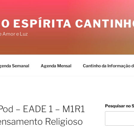
O ESPÍRITA CANTINH
e Amor e Luz
genda Semanal
Agenda Mensal
Cantinho da Informação d
Pesquisar no S
Pod – EADE 1 – M1R1
ensamento Religioso