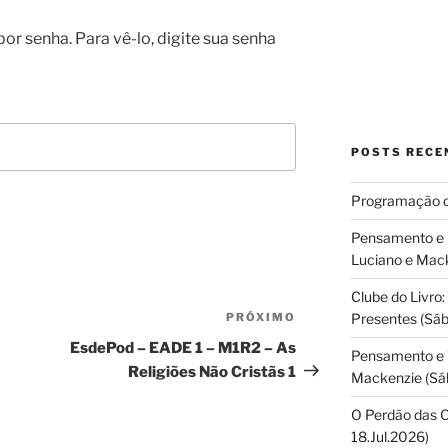
or senha. Para vê-lo, digite sua senha
POSTS RECE
Programação 
Pensamento e Vi
Luciano e Mac
Clube do Livro:
PRÓXIMO
Próximo
Presentes (Sá
post
EsdePod – EADE 1 – M1R2 – As
Pensamento e V
Religiões Não Cristãs 1
Mackenzie (Sáb
O Perdão das 
18.Jul.2026)