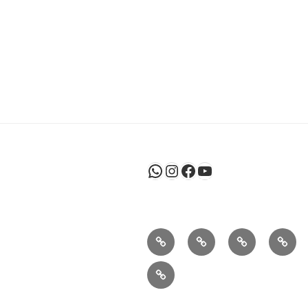
WhatsApp
Instagram
Facebook
Youtube
Sobre
Atividades
Agenda
Agen
Nós
Semanal
Mensa
Pensamento
e
Vida