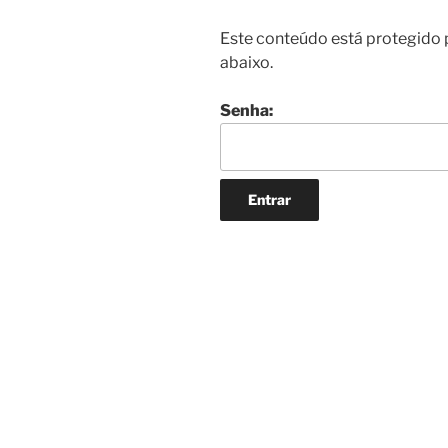
Este conteúdo está protegido p
abaixo.
Senha:
Navegação
de
Post