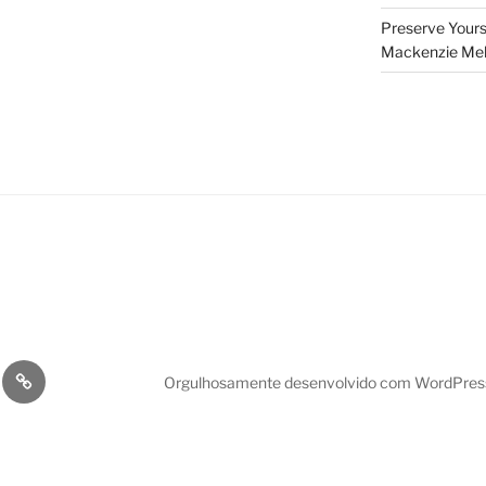
Preserve Yours
Mackenzie Melo
da
Cantinho
Orgulhosamente desenvolvido com WordPres
l
da
Informação
de
Luz