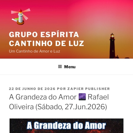
Pular
para
o
conteúdo
GRUPO ESPÍRITA
CANTINHO DE LUZ
Um Cantinho de Amor e Luz
Menu
PUBLICADO
22 DE JUNHO DE 2026
POR
ZAPIER PUBLISHER
EM
A Grandeza do Amor
Rafael
Oliveira (Sábado, 27.Jun.2026)