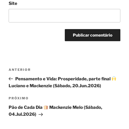
Site
Navegação
Post
ANTERIOR
de
anterior
Pensamento e Vida: Prosperidade, parte final
Post
Luciano e Mackenzie (Sábado, 20.Jun.2026)
Próximo
PRÓXIMO
post
Pão de Cada Dia
Mackenzie Melo (Sábado,
04.Jul.2026)