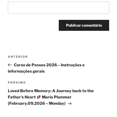
Navegação
Post
ANTERIOR
de
anterior
Curso de Passes 2026 – Instruções e
Post
informações gerais
Próximo
PRÓXIMO
post
Loved Before Memory: A Journey back to the
Father’s Heart
Maria Plummer
(February.09.2026 – Monday)