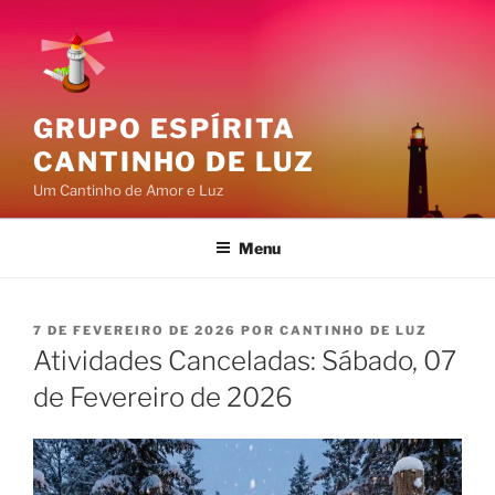
Pular
para
o
conteúdo
GRUPO ESPÍRITA
CANTINHO DE LUZ
Um Cantinho de Amor e Luz
Menu
PUBLICADO
7 DE FEVEREIRO DE 2026
POR
CANTINHO DE LUZ
EM
Atividades Canceladas: Sábado, 07
de Fevereiro de 2026