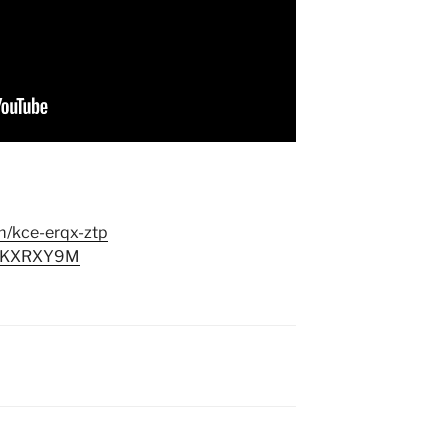
/kce-erqx-ztp
EueKXRXY9M