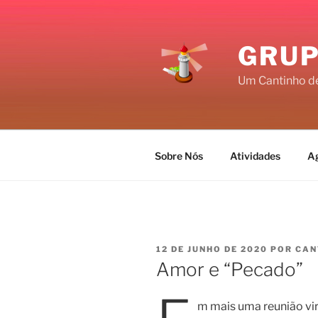
Pular
para
o
GRUP
conteúdo
Um Cantinho d
Sobre Nós
Atividades
A
PUBLICADO
12 DE JUNHO DE 2020
POR
CAN
EM
Amor e “Pecado”
m mais uma reunião vir