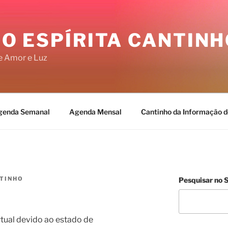
O ESPÍRITA CANTINH
e Amor e Luz
genda Semanal
Agenda Mensal
Cantinho da Informação d
TINHO
Pesquisar no S
tual devido ao estado de