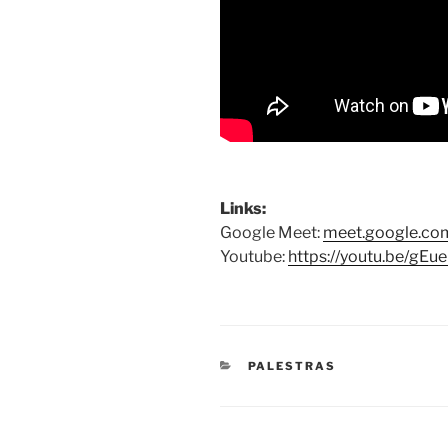
Links:
Google Meet:
meet.google.com
Youtube:
https://youtu.be/g
CATEGORIAS
PALESTRAS