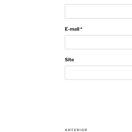
E-mail
*
Site
Navegação
Post
ANTERIOR