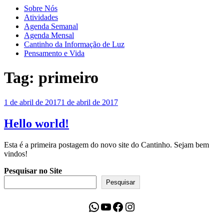
Sobre Nós
Atividades
Agenda Semanal
Agenda Mensal
Cantinho da Informação de Luz
Pensamento e Vida
Tag:
primeiro
Publicado
1 de abril de 2017
1 de abril de 2017
em
Hello world!
Esta é a primeira postagem do novo site do Cantinho. Sejam bem
vindos!
Pesquisar no Site
Pesquisar
WhatsApp
Youtube
Facebook
Instagram