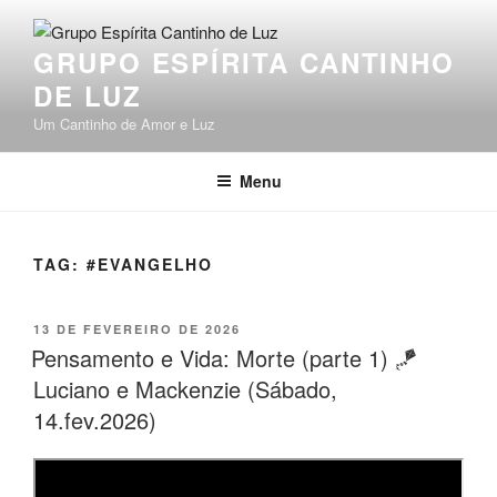
Pular
para
GRUPO ESPÍRITA CANTINHO
o
DE LUZ
conteúdo
Um Cantinho de Amor e Luz
Menu
TAG:
#EVANGELHO
PUBLICADO
13 DE FEVEREIRO DE 2026
EM
Pensamento e Vida: Morte (parte 1) 🪁
Luciano e Mackenzie (Sábado,
14.fev.2026)