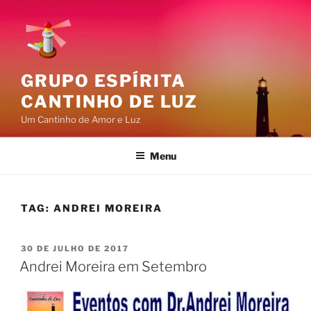
Pular
para
o
conteúdo
GRUPO ESPÍRITA
CANTINHO DE LUZ
Um Cantinho de Amor e Luz
Menu
TAG:
ANDREI MOREIRA
PUBLICADO
30 DE JULHO DE 2017
EM
Andrei Moreira em Setembro