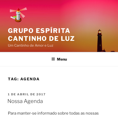
Pular
para
o
conteúdo
GRUPO ESPÍRITA
CANTINHO DE LUZ
Um Cantinho de Amor e Luz
Menu
TAG:
AGENDA
PUBLICADO
1 DE ABRIL DE 2017
EM
Nossa Agenda
Para manter-se informado sobre todas as nossas