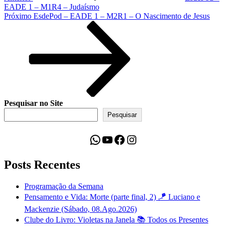
EADE 1 – M1R4 – Judaísmo
Próximo
Próximo
EsdePod – EADE 1 – M2R1 – O Nascimento de Jesus
post
Pesquisar no Site
Pesquisar
WhatsApp
Youtube
Facebook
Instagram
Posts Recentes
Programação da Semana
Pensamento e Vida: Morte (parte final, 2) 🪁 Luciano e
Mackenzie (Sábado, 08.Ago.2026)
Clube do Livro: Violetas na Janela 📚 Todos os Presentes