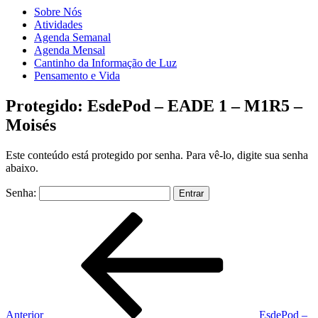
Sobre Nós
Atividades
Agenda Semanal
Agenda Mensal
Cantinho da Informação de Luz
Pensamento e Vida
Protegido: EsdePod – EADE 1 – M1R5 –
Moisés
Este conteúdo está protegido por senha. Para vê-lo, digite sua senha
abaixo.
Senha:
Navegação
Post
anterior
de
Post
Anterior
EsdePod –