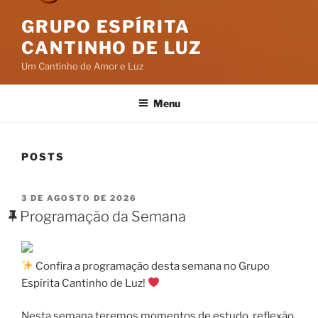
GRUPO ESPÍRITA
CANTINHO DE LUZ
Um Cantinho de Amor e Luz
Menu
POSTS
PUBLICADO
3 DE AGOSTO DE 2026
EM
Programação da Semana
Confira a programação desta semana no Grupo
Espírita Cantinho de Luz!
Nesta semana teremos momentos de estudo, reflexão